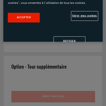
cookies", vous consentez à l'utilisation de tous les cookies.
Gérer mes cookies
Bientôt disponible
ACCEPTER
Option tour supplémentaire compétition
REFUSER
Option - Tour supplémentaire
VENTE SUR PLACE