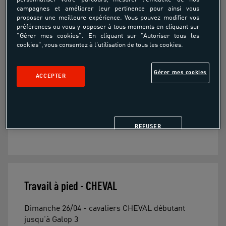
campagnes et améliorer leur pertinence pour ainsi vous
Travail à pied - CHEVAL
proposer une meilleure expérience. Vous pouvez modifier vos
préférences ou vous y opposer à tous moments en cliquant sur
"Gérer mes cookies". En cliquant sur "Autoriser tous les
cookies", vous consentez à l'utilisation de tous les cookies.
Bientôt disponible
Gérer mes cookies
ACCEPTER
Cavaliers cheval
Débutant jusqu'au Galop 3
REFUSER
Travail à pied - CHEVAL
Dimanche 26/04 - cavaliers CHEVAL débutant
jusqu'à Galop 3