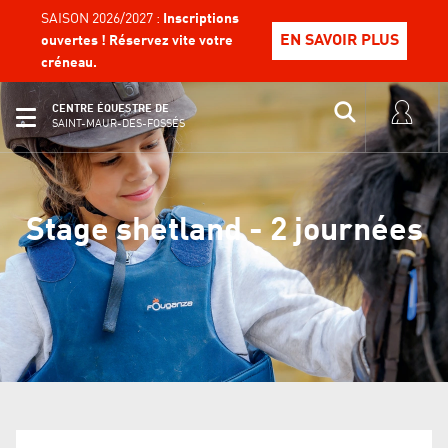
SAISON 2026/2027 :
Inscriptions
EN SAVOIR PLUS
ouvertes ! Réservez vite votre
créneau.
CENTRE ÉQUESTRE DE
SAINT-MAUR-DES-FOSSÉS
Stage shetland - 2 journées