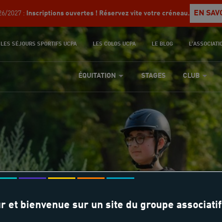
EN SAV
6/2027 :
Inscriptions ouvertes ! Réservez vite votre créneau.
LES SÉJOURS SPORTIFS UCPA
LES COLOS UCPA
LE BLOG
L'ASSOCIATI
ÉQUITATION
STAGES
CLUB
ouble poney - 5 jour
r et bienvenue sur un site du groupe associatif