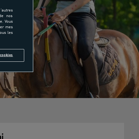
'autres
 de nos
e. Vous
rer mes
tous les
cookies
mi