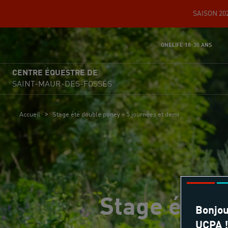
SAISON 202
ONELIFE 18-30 ANS
CENTRE ÉQUESTRE DE
SAINT-MAUR-DES-FOSSÉS
>
Accueil
Stage été double poney - 5 journées et demi
Stage été d
Bonjou
UCPA !