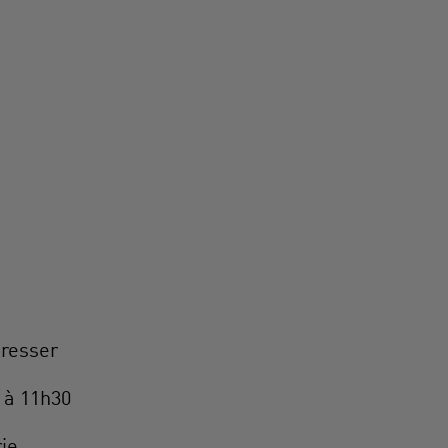
gresser
 à 11h30
e ....