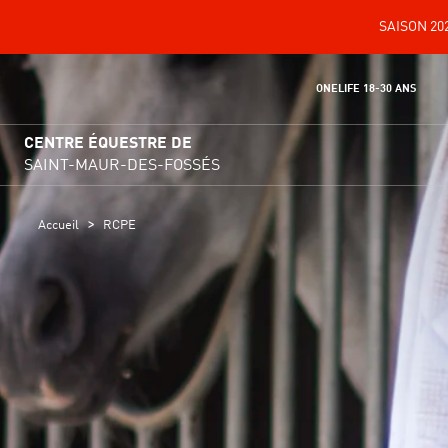
SAISON 202
ONELIFE 18-30 ANS
CENTRE ÉQUESTRE DE
SAINT-MAUR-DES-FOSSÉS
>
Accueil
RCPE