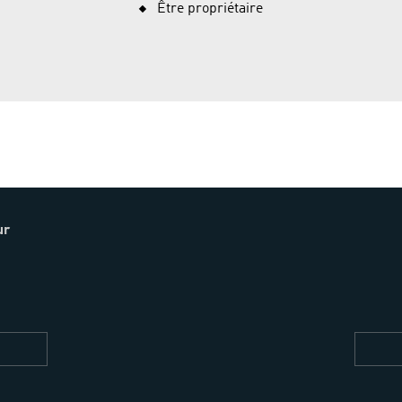
Être propriétaire
ur
Restez
informés