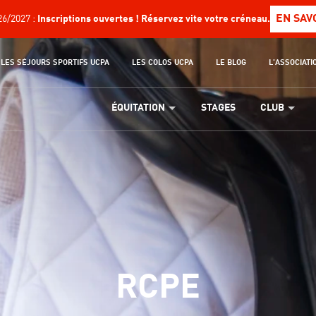
EN SAV
6/2027 :
Inscriptions ouvertes ! Réservez vite votre créneau.
LES SÉJOURS SPORTIFS UCPA
LES COLOS UCPA
LE BLOG
L'ASSOCIATI
ÉQUITATION
STAGES
CLUB
RCPE