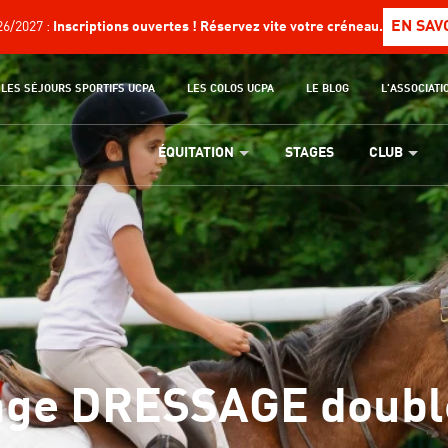
EN SAV
6/2027 :
Inscriptions ouvertes ! Réservez vite votre créneau.
LES SÉJOURS SPORTIFS UCPA
LES COLOS UCPA
LE BLOG
L'ASSOCIATI
ÉQUITATION
STAGES
CLUB
nge DRESSAGE doubl