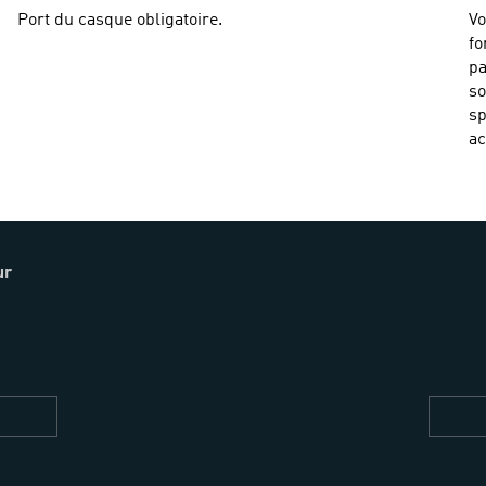
Port du casque obligatoire.
Vo
fo
pa
so
sp
ac
ur
Restez
informés