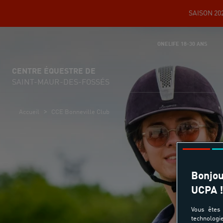
SAISON 202
ONELIFE 18-30 ANS
CENTRE ÉQUESTRE DE
SAINT-MAUR-DES-FOSSÉS
>
Accueil
CCE Bonneville Club
Bonjou
UCPA !
Vous êtes 
technologi