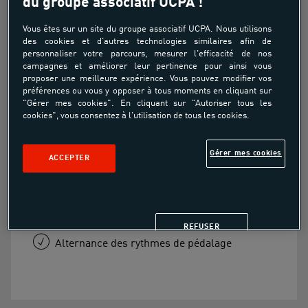
du groupe associatif UCPA !
O'Fit
Vous êtes sur un site du groupe associatif UCPA. Nous utilisons
des cookies et d'autres technologies similaires afin de
personnaliser votre parcours, mesurer l'efficacité de nos
En vente sur place
campagnes et améliorer leur pertinence pour ainsi vous
proposer une meilleure expérience. Vous pouvez modifier vos
préférences ou vous y opposer à tous moments en cliquant sur
Exercices de pédalage transposés au milieu
"Gérer mes cookies". En cliquant sur "Autoriser tous les
aquatique
cookies", vous consentez à l'utilisation de tous les cookies.
Cours ludiques en musique
Gérer mes cookies
ACCEPTER
Travail cardiodrainant et d’endurance
Renforcement musculaire général
REFUSER
Alternance des rythmes de pédalage