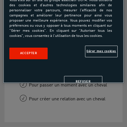
Vous êtes sur un site du groupe associatif UCPA. Nous utilisons
des cookies et d'autres technologies similaires afin de
personnaliser votre parcours, mesurer l'efficacité de nos
Coaching concours
campagnes et améliorer leur pertinence pour ainsi vous
proposer une meilleure expérience. Vous pouvez modifier vos
préférences ou vous y opposer à tous moments en cliquant sur
Découverte
"Gérer mes cookies". En cliquant sur "Autoriser tous les
cookies", vous consentez à l'utilisation de tous les cookies.
À partir de
30.00€
Gérer mes cookies
ACCEPTER
Pour découvrir l'équitaion
REFUSER
Pour passer un moment avec un cheval
Pour créer une relation avec un cheval