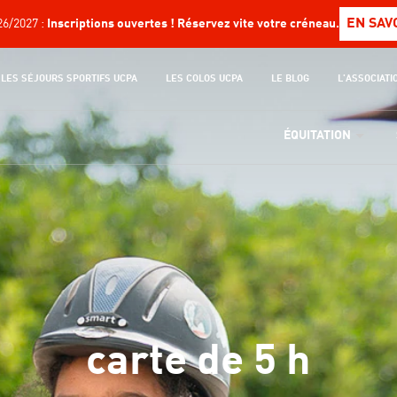
EN SAV
6/2027 :
Inscriptions ouvertes ! Réservez vite votre créneau.
LES SÉJOURS SPORTIFS UCPA
LES COLOS UCPA
LE BLOG
L'ASSOCIATI
ÉQUITATION
carte de 5 h