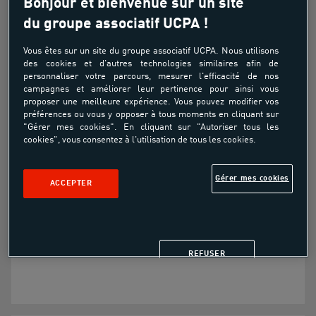
Bonjour et bienvenue sur un site
du groupe associatif UCPA !
Baptême Poney
Vous êtes sur un site du groupe associatif UCPA. Nous utilisons
des cookies et d'autres technologies similaires afin de
Découverte
personnaliser votre parcours, mesurer l'efficacité de nos
campagnes et améliorer leur pertinence pour ainsi vous
À partir de
proposer une meilleure expérience. Vous pouvez modifier vos
préférences ou vous y opposer à tous moments en cliquant sur
10.00€
"Gérer mes cookies". En cliquant sur "Autoriser tous les
cookies", vous consentez à l'utilisation de tous les cookies.
Pour découvrir l'équitation
Gérer mes cookies
ACCEPTER
Pour passer un moment avec un poney
Pour créer une relation avec l'équidé
REFUSER