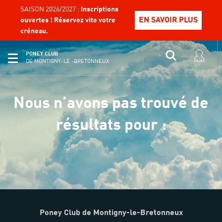
SAISON 2026/2027 :
Inscriptions
EN SAVOIR PLUS
ouvertes ! Réservez vite votre
créneau.
PONEY CLUB
DE MONTIGNY-LE -BRETONNEUX
Nous n’avons pas trouvé de
résultats pour :
Poney Club de Montigny-le-Bretonneux