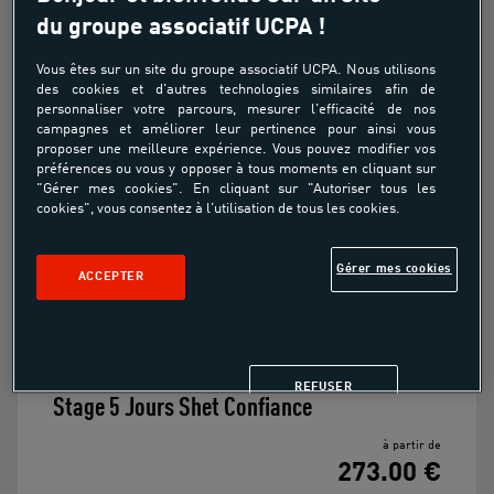
À partir de
du groupe associatif UCPA !
273.00€
Vous êtes sur un site du groupe associatif UCPA. Nous utilisons
des cookies et d'autres technologies similaires afin de
personnaliser votre parcours, mesurer l'efficacité de nos
Pour progresser à shetland pour les enfants
campagnes et améliorer leur pertinence pour ainsi vous
entre 6 et 8 ans
proposer une meilleure expérience. Vous pouvez modifier vos
préférences ou vous y opposer à tous moments en cliquant sur
"Gérer mes cookies". En cliquant sur "Autoriser tous les
Pour évoluer dans un cadre naturel
cookies", vous consentez à l'utilisation de tous les cookies.
Pour se faire de nouveaux copains
Gérer mes cookies
ACCEPTER
REFUSER
Stage 5 Jours Shet Confiance
à partir de
273.00 €