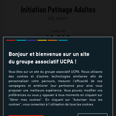
Initiation Patinage Adultes
ICE START
À partir de
13.50€
Bonjour et bienvenue sur un site
Découvrir l'environnement glacé
du groupe associatif UCPA !
Réaliser ses premiers pas sur la glace
Vous êtes sur un site du groupe associatif UCPA. Nous utilisons
des cookies et d'autres technologies similaires afin de
personnaliser votre parcours, mesurer l'efficacité de nos
Apprendre les premières règles de pratique
campagnes et améliorer leur pertinence pour ainsi vous
et de sécurité
proposer une meilleure expérience. Vous pouvez modifier vos
préférences ou vous y opposer à tous moments en cliquant sur
"Gérer mes cookies". En cliquant sur "Autoriser tous les
Apprendre par le jeu et évoluer sur la glace
cookies", vous consentez à l'utilisation de tous les cookies.
Passer de la peur de la chute au plaisir de la