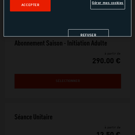
glisse
Gérer mes cookies
ACCEPTER
REFUSER
Abonnement Saison - Initiation Adulte
à partir de
290.00 €
SÉLECTIONNER
Séance Unitaire 
à partir de