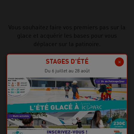
Vous souhaitez faire vos premiers pas sur la
glace et acquérir les bases pour vous
déplacer sur la patinoire.
STAGES D'ÉTÉ
Du 6 juillet au 28 août
Âges
À partir de 16 ans