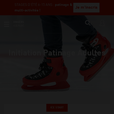
STAGES D'ÉTÉ 6-15 ANS :
patinage &
Je m'inscris
multi-activités !
ANGERS
ICEPARC
Initiation Patinage Adultes
ICE START