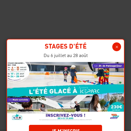
STAGES D'ÉTÉ
Du 6 juillet au 28 août
Venir en bus :
accès direct par la ligne 9, arrêt
faculté ou Berges de Maine
Venir en tram
: Ligne A - arrêt Berges de
Maine
En voiture :
accès direct par l'autoroute Océane
A11, sortie CHU / Palais des Congrès, à
proximité de la Faculté de droit et d'économie
Saint-Serge (parking sous-terrain payant)