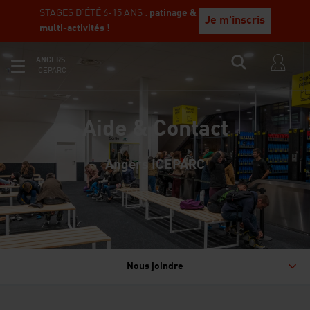
STAGES D'ÉTÉ 6-15 ANS :
patinage &
Je m'inscris
multi-activités !
ANGERS
ICEPARC
Aide & Contact
Angers ICEPARC
Nous joindre