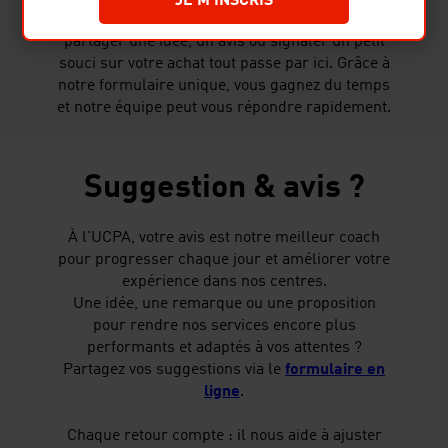
JE M'INSCRIS
Après l’effort, le débrief ! Que vous souhaitiez
partager une idée, un avis ou signaler un petit
souci sur votre achat tout passe par ici. Grâce à
notre formulaire unique, vous gagnez du temps
et notre équipe peut vous répondre rapidement.
Suggestion & avis ?
À l'UCPA, votre avis est notre meilleur coach
pour progresser chaque jour et améliorer votre
expérience dans nos centres.
Une idée, une remarque ou une proposition
pour rendre nos services encore plus
performants et adaptés à vos attentes ?
Partagez vos suggestions via le
formulaire en
ligne
.
Chaque retour compte : il nous aide à ajuster