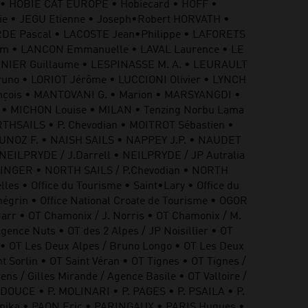
• HOBIE CAT EUROPE • Hobiecard • HOFF •
ie • JEGU Etienne • Joseph•Robert HORVATH •
RDE Pascal • LACOSTE Jean•Philippe • LAFORETS
.com • LANCON Emmanuelle • LAVAL Laurence • LE
UNIER Guillaume • LESPINASSE M. A. • LEURAULT
Bruno • LORIOT Jérôme • LUCCIONI Olivier • LYNCH
ançois • MANTOVANI G. • Marion • MARSYANGDI •
• MICHON Louise • MILAN • Tenzing Norbu Lama
HSAILS • P. Chevodian • MOITROT Sébastien •
UNOZ F. • NAISH SAILS • NAPPEY J.P. • NAUDET
NEILPRYDE / J.Darrell • NEILPRYDE / JP Autralia
LINGER • NORTH SAILS / P.Chevodian • NORTH
es • Office du Tourisme • Saint•Lary • Office du
négrin • Office National Croate de Tourisme • OGOR
arr • OT Chamonix / J. Norris • OT Chamonix / M.
ence Nuts • OT des 2 Alpes / JP Noisillier • OT
es • OT Les Deux Alpes / Bruno Longo • OT Les Deux
nt Sorlin • OT Saint Véran • OT Tignes • OT Tignes /
s / Gilles Mirande / Agence Basile • OT Valloire /
DOUCE • P. MOLINARI • P. PAGES • P. PSAILA • P.
ipika • PAON Eric • PARINGAUX • PARIS Hugues •