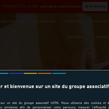
Je m'inscris
STAGES D'ÉTÉ 6-15 ANS :
patinage & multi-activités !
OURS SPORTIFS UCPA
LES COLOS UCPA
L'ASSOCIATION
LA COMMUNAU
PATINOIRE
ANNIVE
r et bienvenue sur un site du groupe associatif
Crédits Photos
sur un site du groupe associatif UCPA. Nous utilisons des cookies et d
es similaires afin de personnaliser votre parcours, mesurer l'efficacité