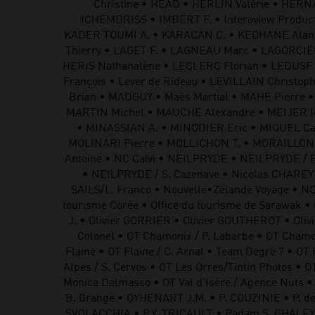
Christine • HEAD • HERLIN Valérie • HE
ICHEMDRISS • IMBERT F. • Interaview Produc
KADER TOUMI A. • KARACAN C. • KEOHANE Alan •
Thierry • LAGET F. • LAGNEAU Marc • LAGORCIEK
HERIS Nathanalène • LECLERC Florian • LEDUSF
François • Lever de Rideau • LEVILLAIN Christop
Brian • MADGUY • Maës Martial • MAHE Pierre 
MARTIN Michel • MAUCHE Alexandre • MEIJER I
• MINASSIAN A. • MINODIER Eric • MIQUEL Ca
MOLINARI Pierre • MOLLICHON T. • MORAILLON 
Antoine • NC Calvi • NEILPRYDE • NEILPRYDE / E
• NEILPRYDE / S. Cazenave • Nicolas CHARE
SAILS/L. Franco • Nouvelle•Zélande Voyage • NOV
tourisme Corée • Office du tourisme de Sarawak • 
J. • Olivier GORRIER • Olivier GOUTHEROT • Oliv
Colonel • OT Chamonix / P. Labarbe • OT Chamon
Flaine • OT Flaine / C. Arnal • Team Degré 7 • OT
Alpes / S. Cervos • OT Les Orres/Tintin Photos • OT
Monica Dalmasso • OT Val d'Isère / Agence Nuts • 
B. Grange • OYHENART J.M. • P. COUZINIE • P. d
SVOLACCHIA • P.Y. TRICAULT • Padam S. GHALEY 