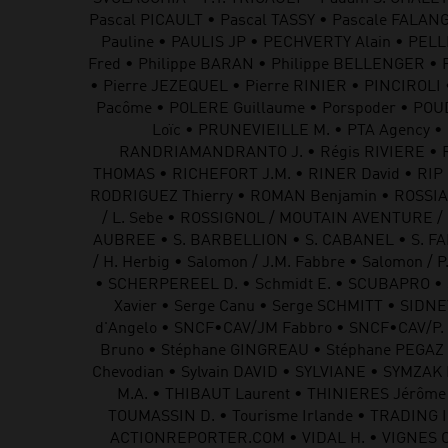
Pascal PICAULT • Pascal TASSY • Pascale FALANG
Pauline • PAULIS JP • PECHVERTY Alain • PE
Fred • Philippe BARAN • Philippe BELLENGER • P
• Pierre JEZEQUEL • Pierre RINIER • PINCIROLI
Pacôme • POLERE Guillaume • Porspoder • POUD
Loïc • PRUNEVIEILLE M. • PTA Agency • 
RANDRIAMANDRANTO J. • Régis RIVIERE • Ré
THOMAS • RICHEFORT J.M. • RINER David • RIP 
RODRIGUEZ Thierry • ROMAN Benjamin • ROSSIAUD
/ L. Sebe • ROSSIGNOL / MOUTAIN AVENTURE / N
AUBREE • S. BARBELLION • S. CABANEL • S. FAB
/ H. Herbig • Salomon / J.M. Fabbre • Salomon /
• SCHERPEREEL D. • Schmidt E. • SCUBAPRO • S
Xavier • Serge Canu • Serge SCHMITT • SIDN
d'Angelo • SNCF•CAV/JM Fabbro • SNCF•CAV/P. 
Bruno • Stéphane GINGREAU • Stéphane PEGAZ • 
Chevodian • Sylvain DAVID • SYLVIANE • SYMZA
M.A. • THIBAUT Laurent • THINIERES Jérôme •
TOUMASSIN D. • Tourisme Irlande • TRADING
ACTIONREPORTER.COM • VIDAL H. • VIGNES C. 