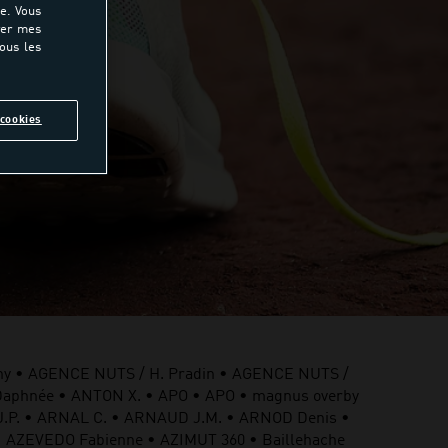
e. Vous
rer mes
tous les
cookies
y • AGENCE NUTS / H. Pradin • AGENCE NUTS /
Daphnée • ANTON X. • APO • APO • magnus overby
Y J.P. • ARNAL C. • ARNAUD J.M. • ARNOD Denis •
 AZEVEDO Fabienne • AZIMUT 360 • Baillehache