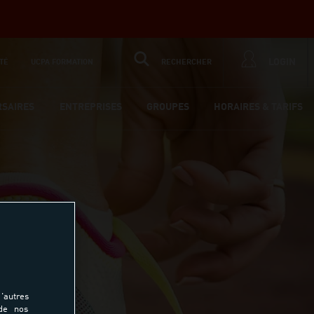
LOGIN
TÉ
UCPA FORMATION
RECHERCHER
RSAIRES
ENTREPRISES
GROUPES
HORAIRES & TARIFS
'autres
 de nos