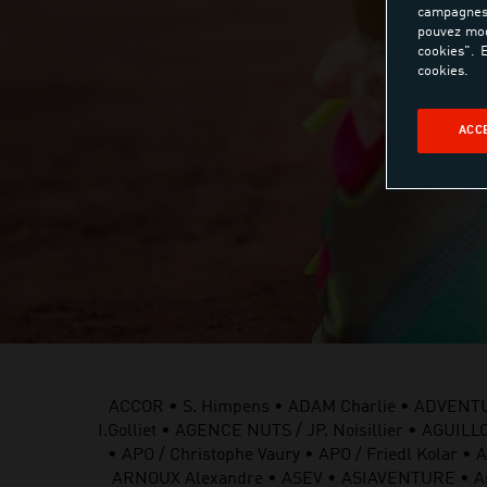
campagnes 
pouvez mod
cookies". E
cookies.
ACC
ACCOR • S. Himpens • ADAM Charlie • ADVENT
I.Golliet • AGENCE NUTS / JP. Noisillier • AG
• APO / Christophe Vaury • APO / Friedl Kolar 
ARNOUX Alexandre • ASEV • ASIAVENTURE • Ass