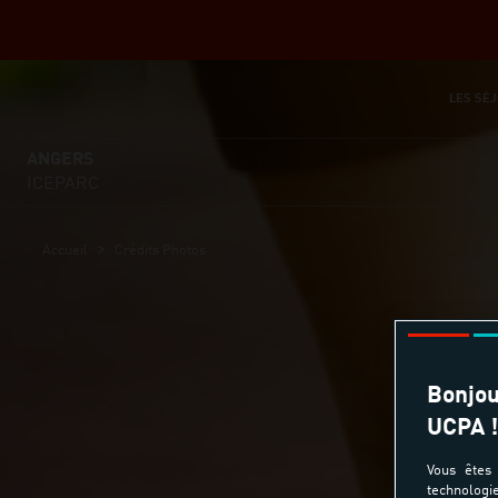
LES SÉJ
ANGERS
ICEPARC
>
Accueil
Crédits Photos
Bonjou
UCPA !
Vous êtes 
technologi