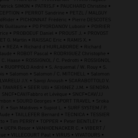
Patrick SIMON • PATRIS.F • PAUCHARD Christine •
RCEPTION • PERROT Sandrine • PETZL / MALGUY
indRider • PICHONNAT Frédéric • Pierre DESCOTES
SON Guillaume • PO PYORDANOV Lubonir • POIRIER
rice • PROBOEUF Daniel • PROUST J. • PROVOST
T G. Martin • RAISSAC Eric • RAMIS X. •
p • REZA • Richard d'HURLABORDE • Richard
laude • ROBOT Pascal • RODRIGUEZ Christophe •
C. Haase • ROSSIGNOL / C. Pedrotti • ROSSIGNOL
• RUOPPOLO André • S. Arquemal / W. Rouy • S.
s • Salomon • Salomon / C. MITCHELL • Salomon
SALVARELU J.Y. • Savoji Anoush • SCARABOTTOLO V.
n TAVARES • SEER Ulli • SEIGNEZ J.M. • SENDRA
 • SNCF•CAV/Fabbro et Lévèque • SNCF•CAV/JJ
Cambon • SOURD Georges • SPORT TRAVEL • Sroka
 • Sun Maldives • Supiot L. • SURF SYSTEM / P.
 Aude • TAILLEFER Bernard • TECNICA • TESSIER
cotto • Tim PERRY • TOPPER • Peter BENTLEY •
 • UCPA Resor • VANHOENACKER C. • VIBERT /
que • VILLECOURT Paul • VIRUS • VIVATOURS •