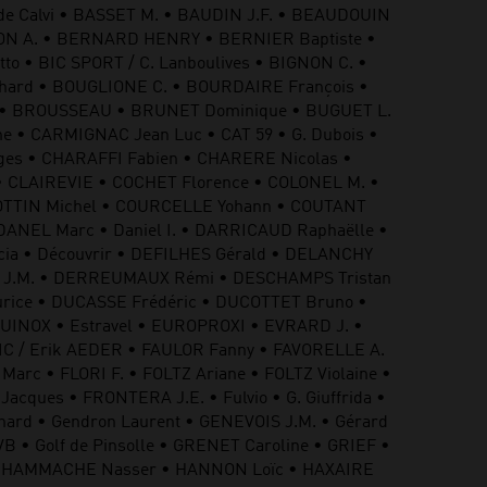
de Calvi • BASSET M. • BAUDIN J.F. • BEAUDOUIN
ON A. • BERNARD HENRY • BERNIER Baptiste •
o • BIC SPORT / C. Lanboulives • BIGNON C. •
hard • BOUGLIONE C. • BOURDAIRE François •
e • BROUSSEAU • BRUNET Dominique • BUGUET L.
e • CARMIGNAC Jean Luc • CAT 59 • G. Dubois •
es • CHARAFFI Fabien • CHARERE Nicolas •
 CLAIREVIE • COCHET Florence • COLONEL M. •
 COTTIN Michel • COURCELLE Yohann • COUTANT
 DANEL Marc • Daniel I. • DARRICAUD Raphaëlle •
cia • Découvrir • DEFILHES Gérald • DELANCHY
OL J.M. • DERREUMAUX Rémi • DESCHAMPS Tristan
ice • DUCASSE Frédéric • DUCOTTET Bruno •
UINOX • Estravel • EUROPROXI • EVRARD J. •
TIC / Erik AEDER • FAULOR Fanny • FAVORELLE A.
rc • FLORI F. • FOLTZ Ariane • FOLTZ Violaine •
ques • FRONTERA J.E. • Fulvio • G. Giuffrida •
nard • Gendron Laurent • GENEVOIS J.M. • Gérard
• Golf de Pinsolle • GRENET Caroline • GRIEF •
. • HAMMACHE Nasser • HANNON Loïc • HAXAIRE