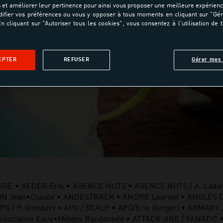
et améliorer leur pertinence pour ainsi vous proposer une meilleure expérienc
ifier vos préférences ou vous y opposer à tous moments en cliquant sur "Gé
n cliquant sur "Autoriser tous les cookies", vous consentez à l'utilisation de 
EPTER
REFUSER
Gérer mes 
URE • AEDER Erik • AGENCE NUTS • AGENCE NUTS / A. Ladan
UILLON Jean•Claude • ANDESTRACK • ANDRE Laurent • ANGLES 
• APO / P. Gombert • APO / SCALP • APO/Eric Bergeri • ARMAR
ociation Eaux•Mêlées Randonnée • ATTACK JIBE / FANATIC •