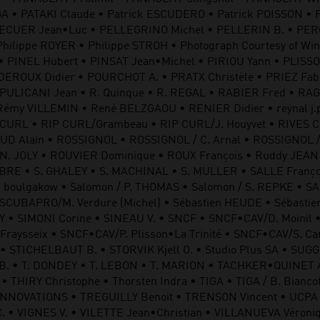
A • PATAKI Claude • Patrick ESCUDERO • Patrick POISSON • 
LLECUER Jean•Luc • PELLEGRINO Michel • PELLERIN B. • PE
hilippe ROYER • Philippe STROH • Photograph Courtesy of W
 • PINEL Hubert • PINSAT Jean•Michel • PIRIOU Yann • PLIS
EROUX Didier • POURCHOT A. • PRATX Christèle • PRIEZ Fab
PULICANI Jean • R. Quinque • R. REGAL • RABIER Fred • RAGE
my VILLEMIN • René BELZGAOU • RENIER Didier • reynal j.
CURL • RIP CURL/Grambeau • RIP CURL/J. Houyvet • RIVES C
 Alain • ROSSIGNOL • ROSSIGNOL / C. Arnal • ROSSIGNOL / 
. JOLY • ROUVIER Dominique • ROUX François • Ruddy JEAN 
RE • S. GHALEY • S. MACHINAL • S. MULLER • SALLE Françoi
 P. boulgakow • Salomon / P. THOMAS • Salomon / S. REPKE • 
CUBAPRO/M. Verdure (Michel) • Sébastien HEUDE • Sébastie
EY • SIMONI Corine • SINEAU V. • SNCF • SNCF•CAV/D. Moinil
Fraysseix • SNCF•CAV/P. Plisson•La Trinité • SNCF•CAV/S. 
STICHELBAUT B. • STORVIK Kjell O. • Studio Plus SA • SUGG F.
K B. • T. DONDEY • T. LEBON • T. MARION • TACHKER•QUINET
 THIRY Christophe • Thorsten Indra • TIGA • TIGA / B. Bian
 INNOVATIONS • TREGUILLY Benoit • TRENSON Vincent • UCPA
• VIGNES V. • VILETTE Jean•Christian • VILLANUEVA Véroni