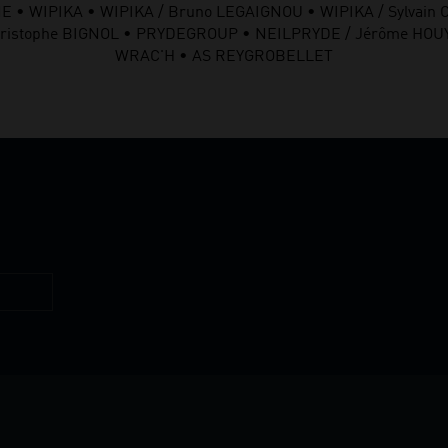
• WIPIKA • WIPIKA / Bruno LEGAIGNOU • WIPIKA / Sylvain C
• Christophe BIGNOL • PRYDEGROUP • NEILPRYDE / Jérôme H
WRAC'H • AS REYGROBELLET
Restez
informés