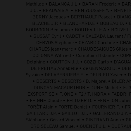
Mathilde • BALANCA J.L • BARAN Frédéric • BAR
J.C. • BEAUVAIS A. • BEN YOUSSEF Y. • BEN
BERNY Jacques • BERTHAULT Pascal • BIANCOTT
BLACHE J.P. • BLANCHARD.E • BOBEAU D. • B
BOURGOIN Benjamin • BOUTEVILLE A • BOUVET J
• BUSSAT Cyril • CADET • CALZADA Laurent / F
CERVOS Stéphane • CEZARD Caroline • CHA
CHARLES jean•marc • CHAUDESAIGUES Gilles •
COLONNA Wilfried • Comptoir d'Islande • CO
Delphine • COUTTON J.J. • COZZI Carlo • D'AGUA
DE FREITAS Annabelle • de GENNARO D. • DEBE
Sylvain • DELAPERRIERE E. • DELRIEU Xavier •
• DESERTS • DESERTS / D. Majorel • DILER
DUNCAN MACAURTHUR • DUNE Michel • E. Grie
EXSPORTISE • F. ONE • F2 / T. INDRA • FABBRI 
• FEIGNE Claude • FELDZER D. • FENELON Julien 
FORÊT Alain • FORTE Daniel • FOURNIER F. • FR
GAILLARD J.P. • GAILLOT J.L. • GALLERAND J.Y. 
Stéphane • Gérard Vincent • GINTRAND Anna • G
GROISELEAU Samuel • GUENOT J.L. • GUERAUD 