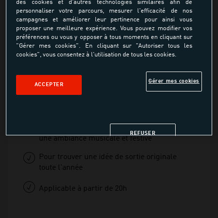
des cookies et d'autres technologies similaires afin de
personnaliser votre parcours, mesurer l'efficacité de nos
Entrée Soirée
campagnes et améliorer leur pertinence pour ainsi vous
proposer une meilleure expérience. Vous pouvez modifier vos
préférences ou vous y opposer à tous moments en cliquant sur
"Gérer mes cookies". En cliquant sur "Autoriser tous les
À partir de
cookies", vous consentez à l'utilisation de tous les cookies.
6.00€
Gérer mes cookies
ACCEPTER
Pour patiner en toute liberté sur notre piste
de glace
Pour s'amuser entre amis ou en famille dans
REFUSER
une ambiance musicale et festive
Pour trouver une idée de sortie originale
toute l'année
Applicable à partir de 20h