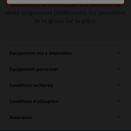
endurance, et développez vos réflexes. Ou
venez uniquement (re)découvrir les sensations
de la glisse sur la glace.
Equipement mis à disposition
Equipement personnel
Conditions tarifaires
Conditions d'utilisation
Assurance