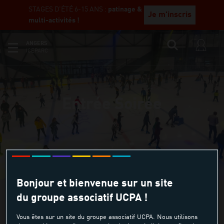
STAGES D'ÉTÉ 6-15 ANS :
patinage &
Je m'inscris
multi-activités !
ANGERS
ICEPARC
Entrée Soirée
Bonjour et bienvenue sur un site
du groupe associatif UCPA !
La patinoire en toute liberté!
Vous êtes sur un site du groupe associatif UCPA. Nous utilisons