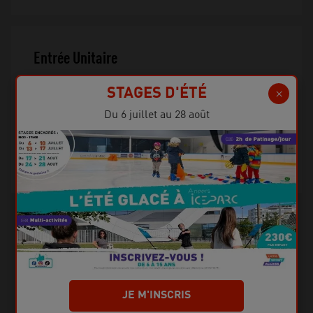
Entrée Unitaire
à partir de
STAGES D'ÉTÉ
6.00 €
Du 6 juillet au 28 août
Gratuit pour les -4 ans et +65 ans.
SÉLECTIONNER
Titre d'accès individuel à l'espace glace.
JE M'INSCRIS
Améliorez votre sens de l'équilibre, votre