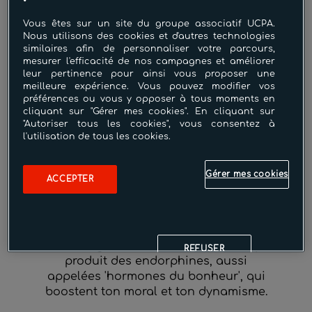
Et si 2025 devenait l’année où tu prends
Vous êtes sur un site du groupe associatif UCPA.
soin de toi, tout en atteignant tes
Nous utilisons des cookies et d'autres technologies
objectifs personnels grâce au sport ?
similaires afin de personnaliser votre parcours,
mesurer l'efficacité de nos campagnes et améliorer
leur pertinence pour ainsi vous proposer une
Le sport, c’est bien plus qu’une simple
meilleure expérience. Vous pouvez modifier vos
activité physique : c’est un véritable
préférences ou vous y opposer à tous moments en
allié pour ton bien-être. Voici quelques
cliquant sur "Gérer mes cookies". En cliquant sur
résolutions inspirantes qui te
"Autoriser tous les cookies", vous consentez à
l'utilisation de tous les cookies.
permettront de transformer ton
quotidien :
Gérer mes cookies
ACCEPTER
💪 1. Retrouver une énergie débordante
Adieu les coups de fatigue en milieu de
journée ! Avec une pratique sportive
régulière, tu amélioreras ton endurance
et rechargeras tes batteries. Ton corps
REFUSER
produit des endorphines, aussi
appelées 'hormones du bonheur', qui
boostent ton moral et ton dynamisme.