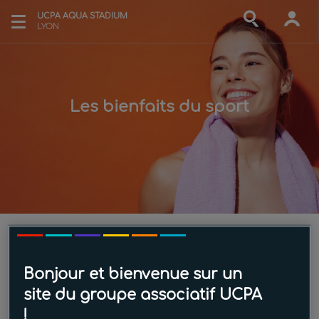
UCPA AQUA STADIUM
LYON
Les bienfaits du sport
Commencer 2025 avec de
Bonjour et bienvenue sur un
nouvelles résolutions !
site du groupe associatif UCPA
!