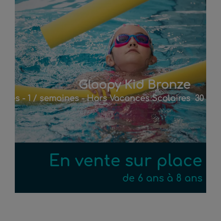
Gloopy Kid Bronze
nces - 1 / semaines - Hors Vacances Scolaires
30 séa
En vente sur place
de 6 ans à 8 ans