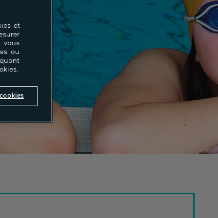
ies et
esurer
i vous
ces ou
iquant
okies.
cookies