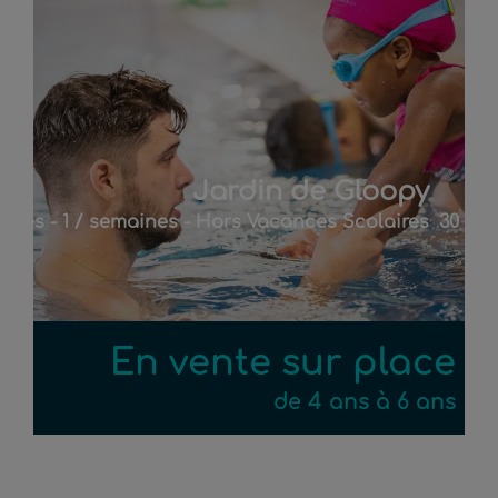
Jardin de Gloopy
nces - 1 / semaines - Hors Vacances Scolaires
30 séa
En vente sur place
de 4 ans à 6 ans