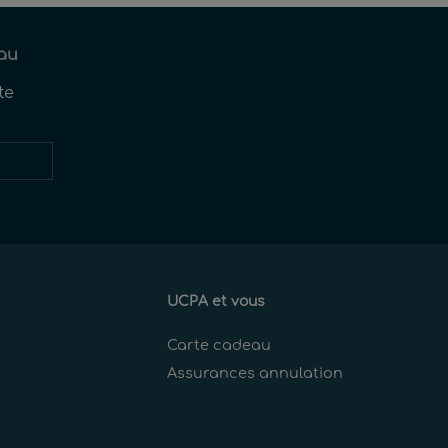
au
te
Restez
informés
UCPA et vous
Carte cadeau
Assurances annulation