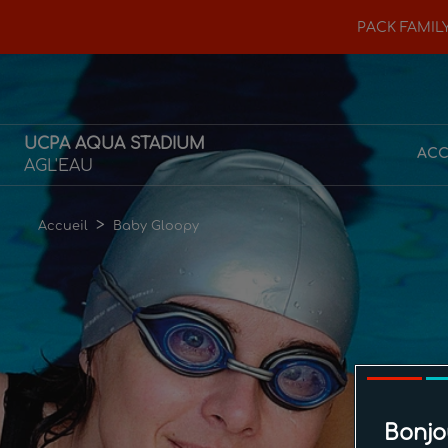
PACK FAMILY
UCPA AQUA STADIUM
ACC
AGL'EAU
>
Accueil
Baby Gloopy
Bonjo