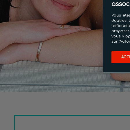
assoc
Vous êtes
d'autres 
l'effica
proposer
vous y op
sur "Auto
ACC