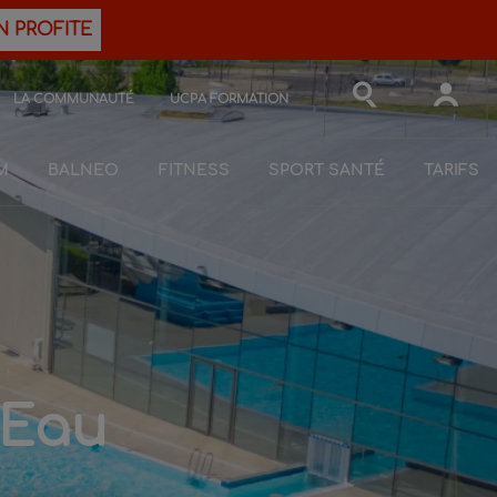
N PROFITE
LA COMMUNAUTÉ
UCPA FORMATION
M
BALNEO
FITNESS
SPORT SANTÉ
TARIFS
'Eau