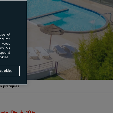
ies et
esurer
i vous
ces ou
iquant
okies.
cookies
os pratiques