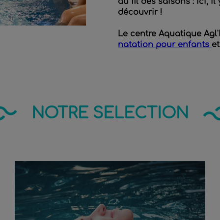
au fil des saisons : ici,
découvrir !
Le centre Aquatique Agl'E
natation pour enfants
e
NOTRE SELECTION