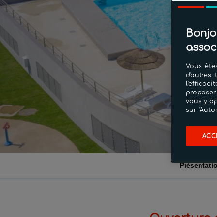
Bonjo
assoc
Vous êtes
d'autres 
l'effica
proposer
vous y op
sur "Auto
ACC
Présentati