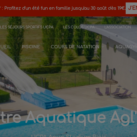
J'E
 :
Profitez d'un été fun en famille jusqu'au 30 août dès 19€.
LES SÉJOURS SPORTIFS UCPA
LES COLOS UCPA
L'ASSOCIATION
UEIL
PISCINE
COURS DE NATATION
AQUAGY
tre Aquatique Agl