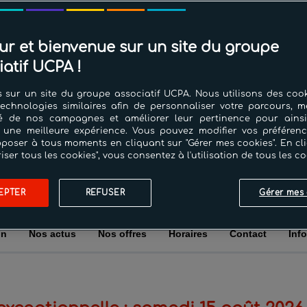
UCPA Aqua Stadium Blois
ur et bienvenue sur un site du groupe
iatif UCPA !
 sur un site du groupe associatif UCPA. Nous utilisons des cook
technologies similaires afin de personnaliser votre parcours, m
cité de nos campagnes et améliorer leur pertinence pour ains
 une meilleure expérience. Vous pouvez modifier vos préféren
poser à tous moments en cliquant sur "Gérer mes cookies". En cl
riser tous les cookies", vous consentez à l'utilisation de tous les co
BILLET COUPE - FILE
EPTER
REFUSER
Gérer mes 
on
Nos actus
Nos offres
Horaires
Contact
Inf