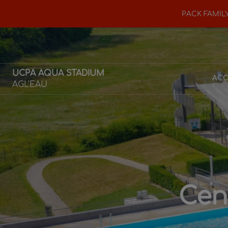
PACK FAMILY
UCPA AQUA STADIUM
ACC
AGL'EAU
Cen