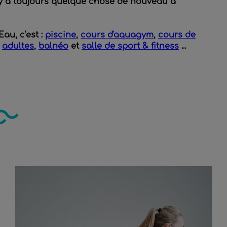
 il y a toujours quelque chose de nouveau à
au, c'est :
piscine
,
cours d'aquagym
,
cours de
t
adultes
,
balnéo
et
salle de sport & fitness
...