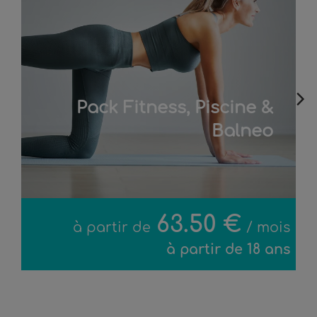
Pack Fitness, Piscine &
Balneo
63.50 €
à partir de
/ mois
à partir de 18 ans