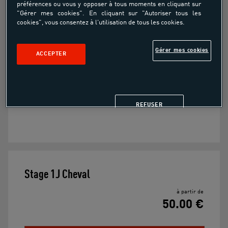
préférences ou vous y opposer à tous moments en cliquant sur
Stage 1J Cheval
"Gérer mes cookies". En cliquant sur "Autoriser tous les
cookies", vous consentez à l'utilisation de tous les cookies.
À partir de
Gérer mes cookies
ACCEPTER
50.00€
Stage 1J Cheval
REFUSER
Stage 1J Cheval
à partir de
50.00 €