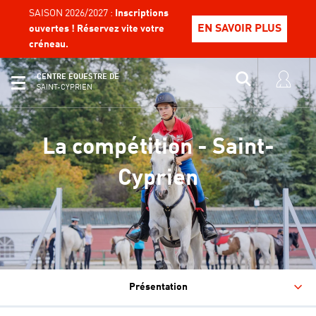
SAISON 2026/2027 :
Inscriptions
EN SAVOIR PLUS
ouvertes ! Réservez vite votre
créneau.
CENTRE ÉQUESTRE DE
SAINT-CYPRIEN
La compétition - Saint-
Cyprien
Présentation