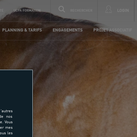
LOGIN
TÉ
UCPA FORMATION
RECHERCHER
PLANNING & TARIFS
ENGAGEMENTS
PROJET ASSOCIATIF
'autres
 de nos
e. Vous
rer mes
tous les