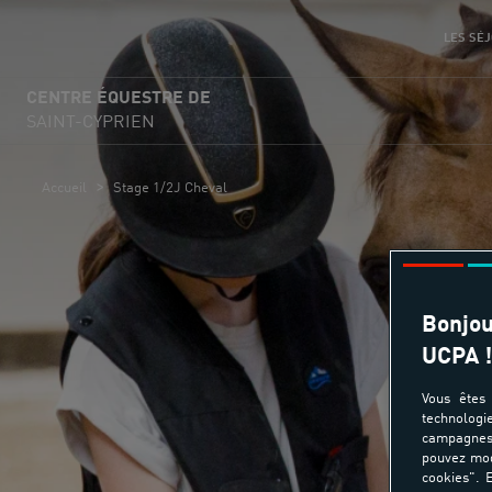
LES SÉJ
CENTRE ÉQUESTRE DE
SAINT-CYPRIEN
>
Accueil
Stage 1/2J Cheval
Bonjou
UCPA !
Vous êtes 
technologi
campagnes 
pouvez mod
cookies". E