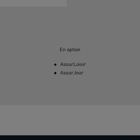
En option
AssurLoisir
AssurJour