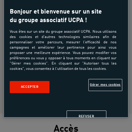
Vous souhaitez en savoir plus sur nos
abonnements, nos activités ou les services de
Bonjour et bienvenue sur un site
votre centre ?
du groupe associatif UCPA !
Notre équipe est là pour vous guider et vous
Vous êtes sur un site du groupe associatif UCPA. Nous utilisons
accompagner, comme un vrai partenaire de jeu.
des cookies et d'autres technologies similaires afin de
Passez à l’accueil de votre centre ou contactez-
personnaliser votre parcours, mesurer l'efficacité de nos
nous : on reste toujours dans votre camp !
campagnes et améliorer leur pertinence pour ainsi vous
proposer une meilleure expérience. Vous pouvez modifier vos
préférences ou vous y opposer à tous moments en cliquant sur
"Gérer mes cookies". En cliquant sur "Autoriser tous les
Piscine Roger Le Gall
cookies", vous consentez à l'utilisation de tous les cookies.
34 boulevard Carnot
Gérer mes cookies
75012 Paris
ACCEPTER
Tel :
01 44 73 81 12
Email : hello-rogerlegall@ucpa.asso.fr
REFUSER
Accès