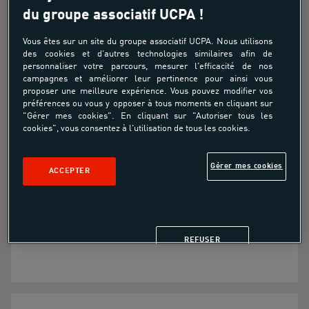
du groupe associatif UCPA !
Pack Tennis Annuel
Vous êtes sur un site du groupe associatif UCPA. Nous utilisons
des cookies et d'autres technologies similaires afin de
personnaliser votre parcours, mesurer l'efficacité de nos
À partir de
campagnes et améliorer leur pertinence pour ainsi vous
280.00€
proposer une meilleure expérience. Vous pouvez modifier vos
préférences ou vous y opposer à tous moments en cliquant sur
"Gérer mes cookies". En cliquant sur "Autoriser tous les
cookies", vous consentez à l'utilisation de tous les cookies.
Pour s'entrainer occasionnellement ou
régulièrement
Gérer mes cookies
ACCEPTER
Pour programmer un match acharné entre
collègues ou amis, en simple ou en double
Pour refaire le match autour d'un verre
REFUSER