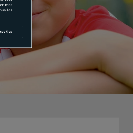
rer mes
tous les
cookies