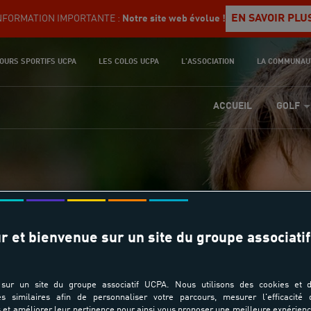
EN SAVOIR PLU
NFORMATION IMPORTANTE :
Notre site web évolue !
OURS SPORTIFS UCPA
LES COLOS UCPA
L'ASSOCIATION
LA COMMUNAU
ACCUEIL
GOLF
r et bienvenue sur un site du groupe associatif
cole de Tennis Enfan
sur un site du groupe associatif UCPA. Nous utilisons des cookies et d
es similaires afin de personnaliser votre parcours, mesurer l'efficacité
et améliorer leur pertinence pour ainsi vous proposer une meilleure expérienc