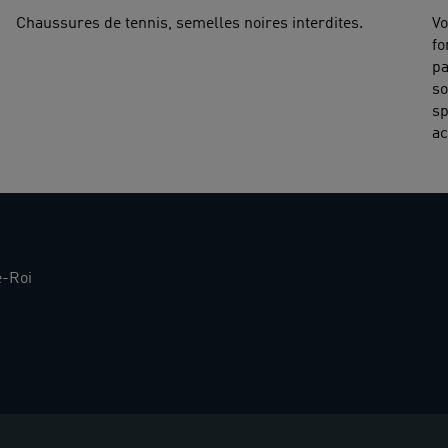
Chaussures de tennis, semelles noires interdites.
Vo
fo
pa
so
sp
ac
e-Roi
Restez
informés