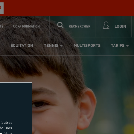
S
LOGIN
TÉ
UCPA FORMATION
RECHERCHER
ÉQUITATION
TENNIS
MULTISPORTS
TARIFS
ts
'autres
 de nos
e. Vous