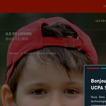
I
LES SÉJ
ILE DE LOISIRS
BOIS-LE-ROI
>
Accueil
École de Tennis Enfants
Bonjou
UCPA !
É
Vous êtes 
technologi
campagnes 