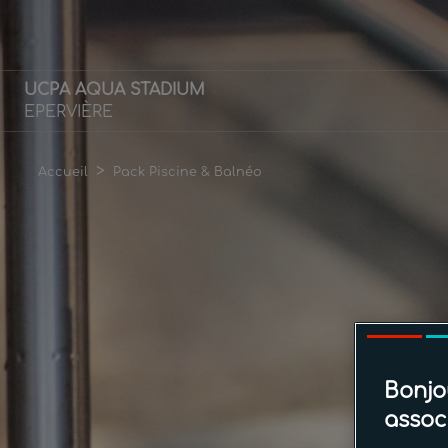
UCPA AQUA STADIUM
EPERVIÈRE
>
Accueil
Pack Piscine & Balnéo
P
Bonjo
assoc