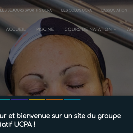
LES SÉJOURS SPORTIFS UCPA
LES COLOS UCPA
L'ASSOCIATION
ACCUEIL
PISCINE
COURS DE NATATION
A
ack Piscine & Baln
ur et bienvenue sur un site du groupe
iatif UCPA !