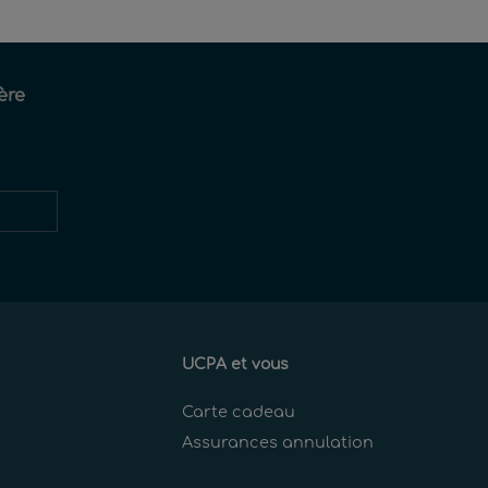
ère
Restez
informés
UCPA et vous
Carte cadeau
Assurances annulation