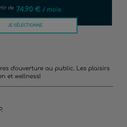
rtir de
74.90 €
/ mois
JE SÉLECTIONNE
s d'ouverture au public. Les plaisirs
n et wellness!
.