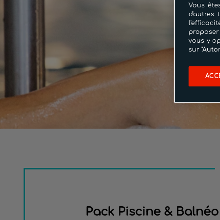
Vous êtes
d'autres 
l'effica
proposer
vous y op
sur "Auto
ACC
Pack Piscine & Balnéo