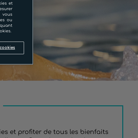
ies et
esurer
i vous
ces ou
iquant
okies.
cookies
s et profiter de tous les bienfaits