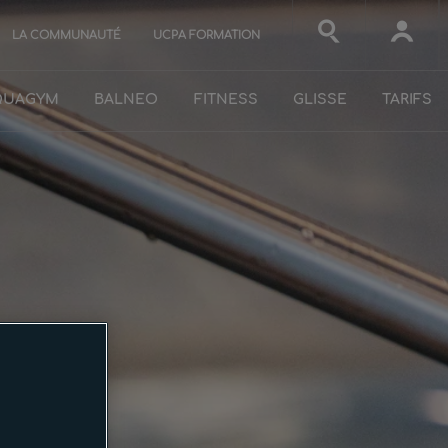
LA COMMUNAUTÉ
UCPA FORMATION
QUAGYM
BALNEO
FITNESS
GLISSE
TARIFS
éo