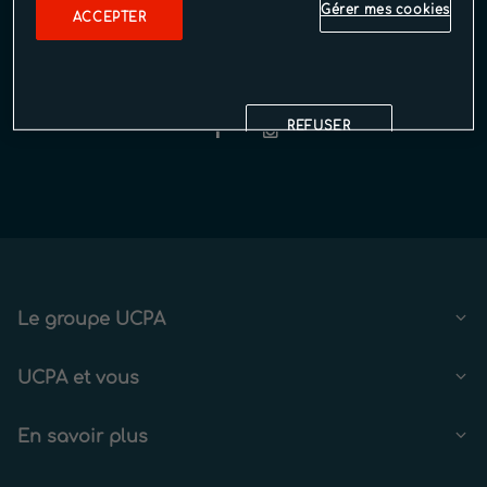
AIDE ET CONTACT
Gérer mes cookies
ACCEPTER
Rejoignez-nous
REFUSER
Restez
informés
Le groupe UCPA
UCPA et vous
En savoir plus