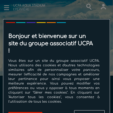
UCPA AQUA STADIUM
EPERVIÈRE
Nous n’avons pas trouvé de
Bonjour et bienvenue sur un
résultats pour :
site du groupe associatif UCPA
!
Vous êtes sur un site du groupe associatif UCPA.
Nous utilisons des cookies et d'autres technologies
similaires afin de personnaliser votre parcours,
mesurer l'efficacité de nos campagnes et améliorer
leur pertinence pour ainsi vous proposer une
meilleure expérience. Vous pouvez modifier vos
UCPA Aqua Stadium Epervière
préférences ou vous y opposer à tous moments en
cliquant sur "Gérer mes cookies". En cliquant sur
77 chemin de l'Epervière
"Autoriser tous les cookies", vous consentez à
l'utilisation de tous les cookies.
26000 Valence