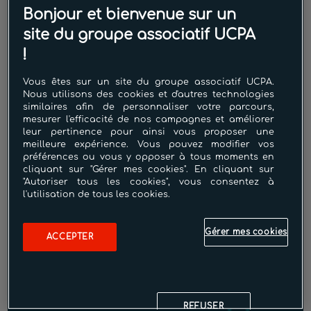
Bonjour et bienvenue sur un
À partir de
site du groupe associatif UCPA
35.00€
/ mois
!
Vous êtes sur un site du groupe associatif UCPA.
Pour nager au gré de vos envies
Nous utilisons des cookies et d'autres technologies
similaires afin de personnaliser votre parcours,
dans nos bassins. Pour profiter de
mesurer l'efficacité de nos campagnes et améliorer
l'expérience de nage . Pour se
leur pertinence pour ainsi vous proposer une
meilleure expérience. Vous pouvez modifier vos
détendre
préférences ou vous y opposer à tous moments en
cliquant sur "Gérer mes cookies". En cliquant sur
"Autoriser tous les cookies", vous consentez à
l'utilisation de tous les cookies.
Gérer mes cookies
ACCEPTER
Abonnement Mensuel AVEC Engagement
REFUSER