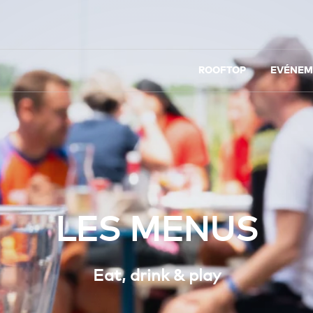
ROOFTOP
EVÉNEM
LES MENUS
Eat, drink & play