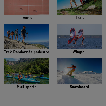
Tennis
Trail
Trek-Randonnée pédestre
Wingfoil
Multisports
Snowboard