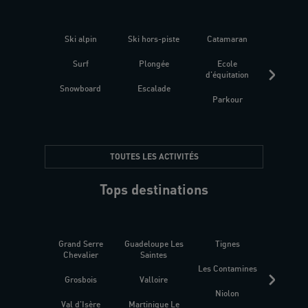
Ski alpin
Ski hors-piste
Catamaran
Kites
Surf
Plongée
Ecole
Raquet
d'équitation
Snowboard
Escalade
Fitness 
Parkour
être
TOUTES LES ACTIVITÉS
Tops destinations
Grand Serre
Guadeloupe Les
Tignes
Sén
Chevalier
Saintes
Les Contamines
Croat
Grosbois
Valloire
Niolon
Hyèr
Val d'Isère
Martinique Le
Presqu