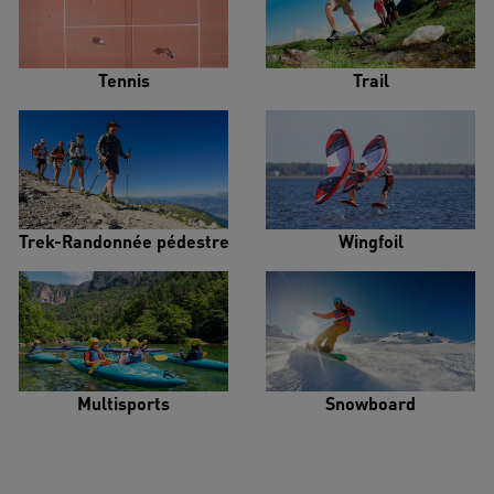
Tennis
Trail
Trek-Randonnée pédestre
Wingfoil
Multisports
Snowboard