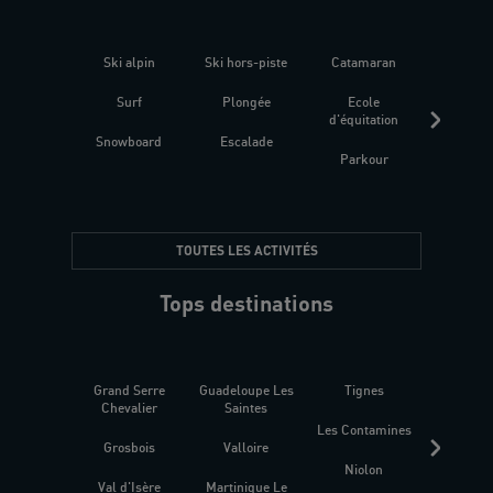
Ski alpin
Ski hors-piste
Catamaran
Kites
Surf
Plongée
Ecole
Raquet
d'équitation
Snowboard
Escalade
Fitness 
Parkour
être
TOUTES LES ACTIVITÉS
Tops destinations
Grand Serre
Guadeloupe Les
Tignes
Sén
Chevalier
Saintes
Les Contamines
Croat
Grosbois
Valloire
Niolon
Hyèr
Val d'Isère
Martinique Le
Presqu