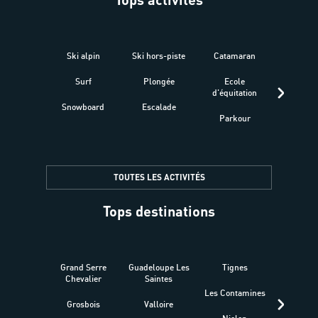
Ski alpin
Ski hors-piste
Catamaran
Kites
Surf
Plongée
Ecole
Raquet
d'équitation
Snowboard
Escalade
Fitness 
Parkour
être
TOUTES LES ACTIVITÉS
Tops destinations
Grand Serre
Guadeloupe Les
Tignes
Sén
Chevalier
Saintes
Les Contamines
Croat
Grosbois
Valloire