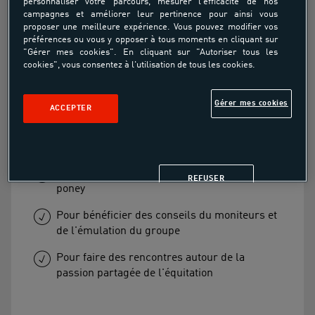
personnaliser votre parcours, mesurer l'efficacité de nos
campagnes et améliorer leur pertinence pour ainsi vous
proposer une meilleure expérience. Vous pouvez modifier vos
Stages Equitation Enfants et
préférences ou vous y opposer à tous moments en cliquant sur
"Gérer mes cookies". En cliquant sur "Autoriser tous les
cookies", vous consentez à l'utilisation de tous les cookies.
Ados
Gérer mes cookies
ACCEPTER
En vente sur place
Pour accélérer sa progression à cheval ou à
REFUSER
poney
Pour bénéficier des conseils du moniteurs et
de l'émulation du groupe
Pour faire des rencontres autour de la
passion partagée de l'équitation