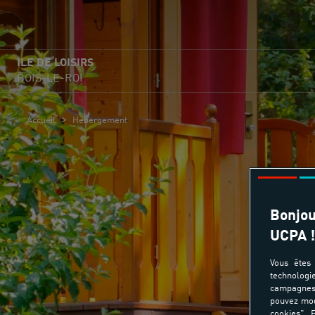
ILE DE LOISIRS
BOIS-LE-ROI
>
Accueil
Hébergement
Bonjou
UCPA !
Hé
Vous êtes 
technologi
campagnes 
pouvez mod
cookies". E