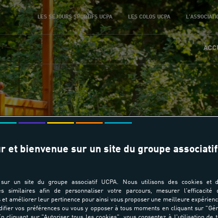
LES SÉJOURS SPORTIFS UCPA
LES COLOS UCPA
L'ASSOCIATI
ACC
r et bienvenue sur un site du groupe associatif
bergement - Bois Le 
sur un site du groupe associatif UCPA. Nous utilisons des cookies et d
es similaires afin de personnaliser votre parcours, mesurer l'efficacité
et améliorer leur pertinence pour ainsi vous proposer une meilleure expérienc
ifier vos préférences ou vous y opposer à tous moments en cliquant sur "Gé
n cliquant sur "Autoriser tous les cookies", vous consentez à l'utilisation de 