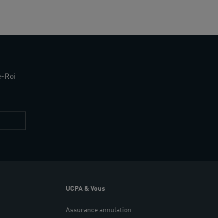
e-Roi
Restez
informés
UCPA & Vous
Assurance annulation