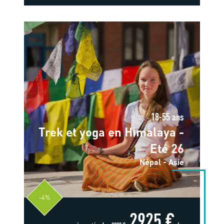
18-55 ans
Trek et yoga en Himalaya -
Eté 26
Népal - Asie
-4%
2925 €