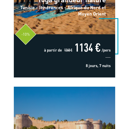
Tunisie - Itinérances - Afrique du Nord et
Moyen Orient
-10%
1134 €
à partir de
1260 €
/pers
8 jours, 7 nuits