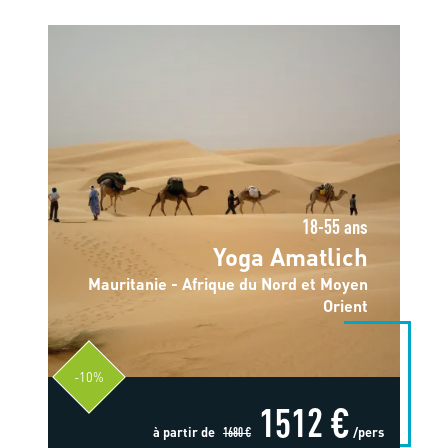
18-55 ans
Yoga Amatlich
Mauritanie - Afrique du Nord et Moyen
Orient
-10%
1512 €
à partir de
1680 €
/pers