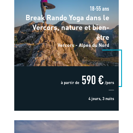
18-55 ans
Break Rando Yoga dans le
Vercors, nature et bien-
être
Vercors - Alpes du Nord
590 €
à partir de
/pers
4 jours, 3 nuits