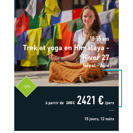
18-55 ans
Trek et yoga en Himalaya -
Hiver 27
Népal - Asie
-10%
2421 €
à partir de
2690 €
/pers
15 jours, 12 nuits