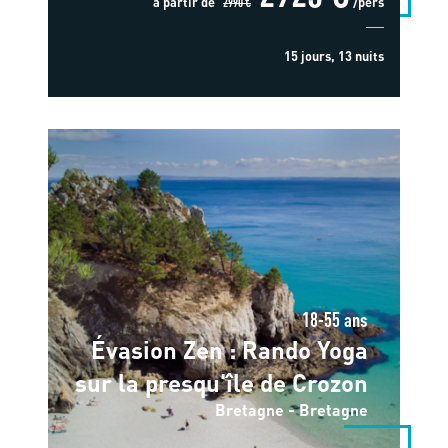
à partir de
2990 €
/pers
15 jours, 13 nuits
18-55 ans
Évasion Zen : Rando Yoga
sur la presqu'île de Crozon
Bretagne - Bretagne