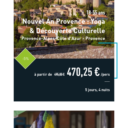
18-55 ans
Nouvel An Provence : Yoga
& Découverte Culturelle
Provence-Alpes-Côte d'Azur - Provence
-5%
470,25 €
à partir de
495,00 €
/pers
5 jours, 4 nuits