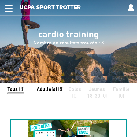
UCPA SPORT TROTTER
cardio training
Nombre de résultats trouvés : 8
Tous
(8)
Adulte(s)
(8)
Colos
Jeunes
Famille
(0)
18-30
(0)
(0)