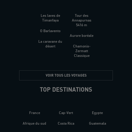
Les laves de
Tour des
Timanfaya
Annapurnas
5416 m
O Barlavento
Aurore boréale
La caravane du
désert
Chamonix-
Zermatt
Classique
VOIR TOUS LES VOYAGES
TOP DESTINATIONS
France
Cap-Vert
Egypte
Afrique du sud
Costa Rica
Guatemala