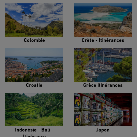
Colombie
Crète - Itinérances
Croatie
Grèce itinérances
Indonésie - Bali -
Japon
Itinérance