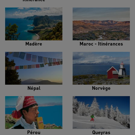
Madère
Maroc - Itinérances
Népal
Norvège
Pérou
Queyras